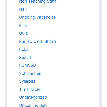
Non Teaching Staff
NTT
Ongoing Vacancies
PTET
Quiz
Raj HC Clerk Bharti
REET
Result
RSMSSB
Scholarship
Syllabus
Time Table
Uncategorized
Upcoming Job