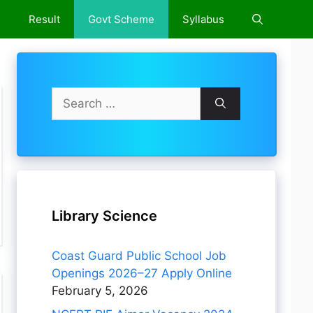
e
Result
Govt Scheme
Syllabus
Search
for:
Library Science
Coast Guard Public School Job
Openings 2026–27 Apply Online
February 5, 2026