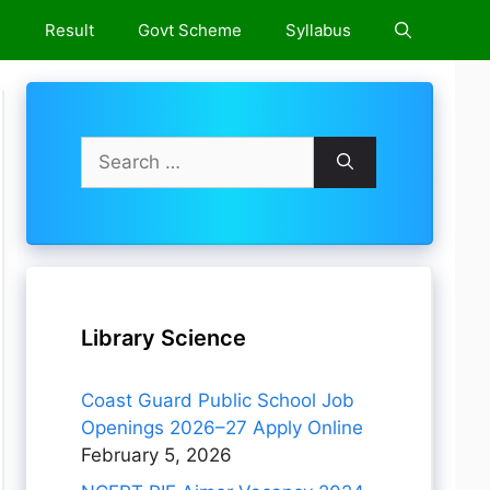
e
Result
Govt Scheme
Syllabus
Search
for:
Library Science
Coast Guard Public School Job
Openings 2026–27 Apply Online
February 5, 2026