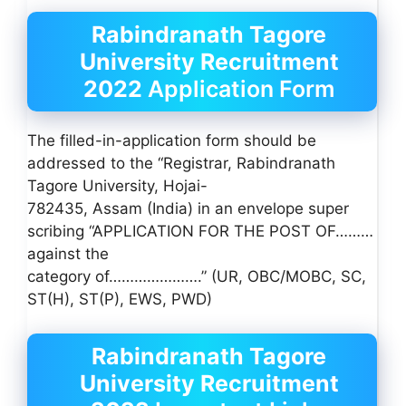
Rabindranath Tagore
University
Recruitment
2022
Application Form
The filled-in-application form should be
addressed to the “Registrar, Rabindranath
Tagore University, Hojai-
782435, Assam (India) in an envelope super
scribing “APPLICATION FOR THE POST OF………
against the
category of………………….” (UR, OBC/MOBC, SC,
ST(H), ST(P), EWS, PWD)
Rabindranath Tagore
University Recruitment