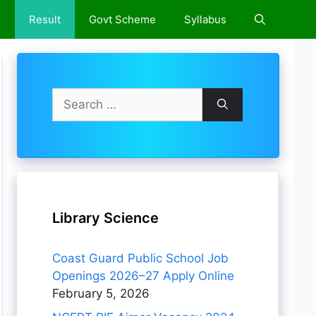
e
Result
Govt Scheme
Syllabus
Search
for:
Library Science
Coast Guard Public School Job
Openings 2026–27 Apply Online
February 5, 2026