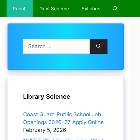
e
Result
Govt Scheme
Syllabus
Search
for:
Library Science
Coast Guard Public School Job
Openings 2026–27 Apply Online
February 5, 2026