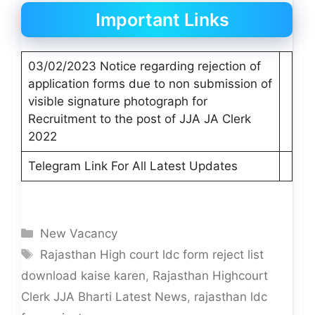
Important Links
03/02/2023 Notice regarding rejection of
application forms due to non submission of
visible signature photograph for
Recruitment to the post of JJA JA Clerk
2022
Telegram Link For All Latest Updates
Categories
New Vacancy
Tags
Rajasthan High court ldc form reject list
download kaise karen
,
Rajasthan Highcourt
Clerk JJA Bharti Latest News
,
rajasthan ldc