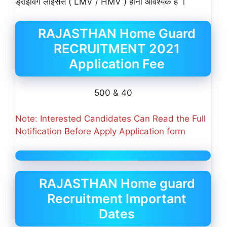
ड्राईविंग लाईसेंस ( LMV / HMV ) होना आवश्यक है ।
RAJASTHAN Home Guard
RECRUITMENT 2021
Application Fee
500 & 40
Note: Interested Candidates Can Read the Full
Notification Before Apply Application form
RAJASTHAN Home guard
Recruitment Important
Dates