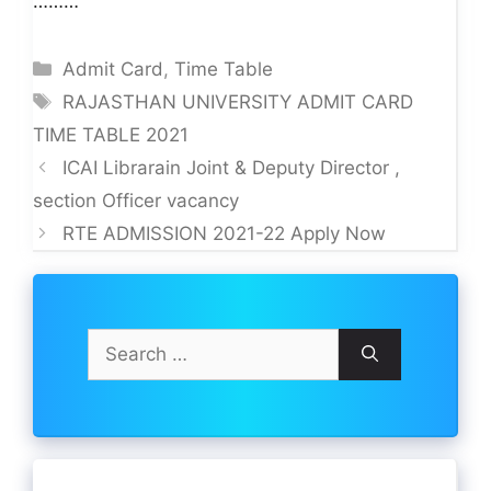
………
Categories
Admit Card
,
Time Table
Tags
RAJASTHAN UNIVERSITY ADMIT CARD
TIME TABLE 2021
ICAI Librarain Joint & Deputy Director ,
section Officer vacancy
RTE ADMISSION 2021-22 Apply Now
Search
for: