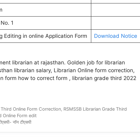
m
 No. 1
g Editing in online Application Form
Download Notice
t librarian at rajasthan. Golden job for librarian
asthan librarian salary, Librarian Online form correction,
on form how to correct form , librarian grade third 2022
Third Online Form Correction
,
RSMSSB Librarian Grade Third
 Online Form edit
ीएसपी- नॉन टीएसपी