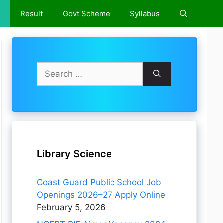
e
Result
Govt Scheme
Syllabus
Search
for:
Library Science
Coast Guard Public School Job
Openings 2026–27 Apply Online
February 5, 2026