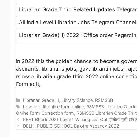
Librarian Grade Third Related Updates Telegra
All India Level Librarian Jobs Telegram Channel
Librarian Grade(III) 2022 : Office order Regardin
in 2022 this the golden chance to become govermen
asoirants, librarians jobs, govt librarian jobs, raj
rsmssb librarian grade third 2022 online correcti
Form edit,
Categories
Librarian Grade III
,
Library Science
,
RSMSSB
Tags
how to edit online form online
,
RSMSSB Librarian Grade 
Online Form Correction form
,
RSMSSB Librarian Grade Third
REET Bharti 2021 Level 1 Waiting List Out प्रतीक्षा सूची और ट
DELHI PUBLIC SCHOOL Balotra Vacancy 2022