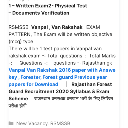
1 – Written Exam
2- Physical Test
– Documents Verification
RSMSSB
Vanpal , Van Rakshak
EXAM
PATTERN, The Exam will be written objective
(mcq) type
There will be 1 test papers in Vanpal van
rakshak exam -: Total questions-: Total Marks
-: Questions -: questions -: Rajasthan gk
Vanpal Van Rakshak 2016 paper with Answe
key , Forester, Forest guard Previous year
papers for Download
|
Rajasthan Forest
Guard Recruitment 2020 Syllabus & Exam
Scheme
राजस्थान वनरक्षक वनपाल भर्ती के लिए लिखित
परीक्षा होगी
Categories
New Vacancy
,
RSMSSB