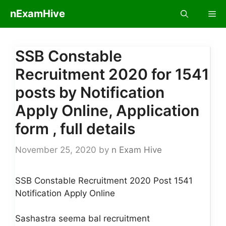
Skip
nExamHive
Me
to
content
SSB Constable
Recruitment 2020 for 1541
posts by Notification
Apply Online, Application
form , full details
November 25, 2020
by
n Exam Hive
SSB Constable Recruitment 2020 Post 1541
Notification Apply Online
Sashastra seema bal recruitment