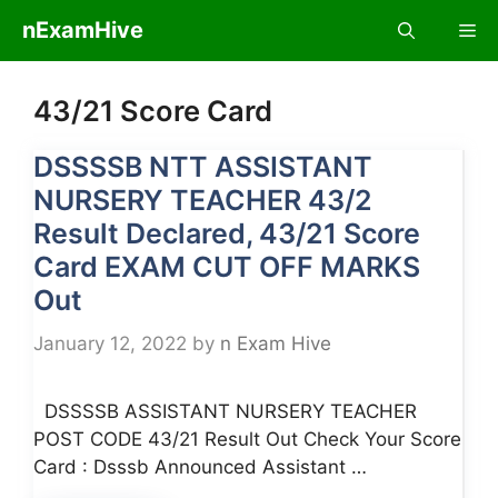
Skip
nExamHive
Me
to
content
43/21 Score Card
DSSSSB NTT ASSISTANT
NURSERY TEACHER 43/2
Result Declared, 43/21 Score
Card EXAM CUT OFF MARKS
Out
January 12, 2022
by
n Exam Hive
DSSSSB ASSISTANT NURSERY TEACHER
POST CODE 43/21 Result Out Check Your Score
Card : Dsssb Announced Assistant …