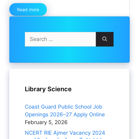
Read more
Search
for:
Library Science
Coast Guard Public School Job
Openings 2026–27 Apply Online
February 5, 2026
NCERT RIE Ajmer Vacancy 2024