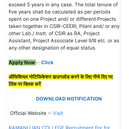
exceed 5 years in any case. The total tenure of
five years shall be calculated as per periods
spent on one Project and/ or different Projects
taken together in CSIR-CEERI, Pilani and/ or any
other Lab./ Instt. of CSIR as RA, Project
Assistant, Project Associate Level II/III etc. or as
any other designation of equal status.
Apply Now
-:
Click
ऑफिशियल नोटिफिकेशन डाउनलोड करने के लिए नीचे दिए गए
लिंक पर क्लिक करें
DOWNLOAD NOTIFICATION
Official Website -:
Visit
RAMANUJAN COLLEGE Recruitment For for