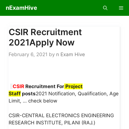
Skip
nExamHive
Me
to
content
CSIR Recruitment
2021Apply Now
February 6, 2021
by
n Exam Hive
CSIR
Recruitment For
Project
Staff
posts
2021 Notification, Qualification, Age
Limit, … check below
CSIR-CENTRAL ELECTRONICS ENGINEERING
RESEARCH INSTITUTE, PILANI (RAJ.)