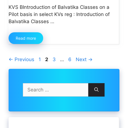
KVS BIntroduction of Balvatika Classes on a
Pilot basis in select KVs reg : Introduction of
Balvatika Classes …
Read more
Page
Page
Page
Page
←
Previous
1
2
3
…
6
Next
→
Search
for: