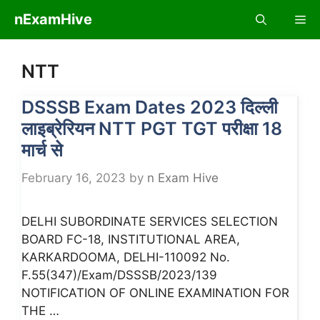
Skip
nExamHive
Me
to
content
NTT
DSSSB Exam Dates 2023 दिल्ली
लाइब्रेरियन NTT PGT TGT परीक्षा 18
मार्च से
February 16, 2023
by
n Exam Hive
DELHI SUBORDINATE SERVICES SELECTION
BOARD FC-18, INSTITUTIONAL AREA,
KARKARDOOMA, DELHI-110092 No.
F.55(347)/Exam/DSSSB/2023/139
NOTIFICATION OF ONLINE EXAMINATION FOR
THE …